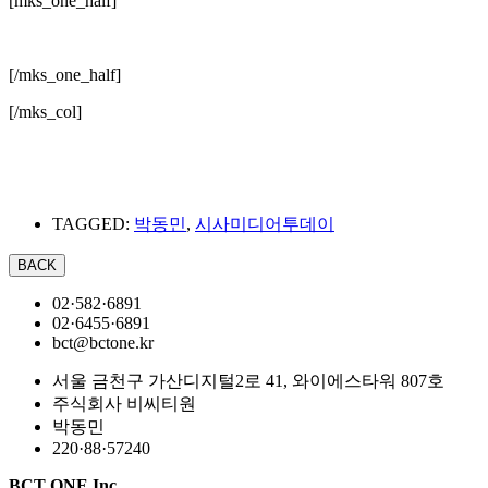
[mks_one_half]
[/mks_one_half]
[/mks_col]
TAGGED:
박동민
,
시사미디어투데이
02·582·6891
02·6455·6891
bct@bctone.kr
서울 금천구 가산디지털2로 41, 와이에스타워 807호
주식회사 비씨티원
박동민
220·88·57240
BCT ONE Inc.