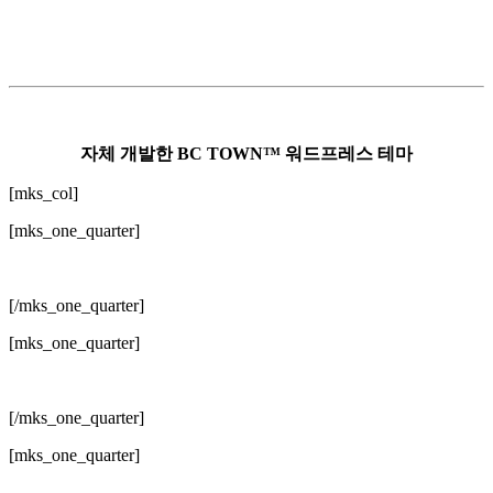
자체 개발한 BC TOWN™ 워드프레스 테마
[mks_col]
[mks_one_quarter]
[/mks_one_quarter]
[mks_one_quarter]
[/mks_one_quarter]
[mks_one_quarter]