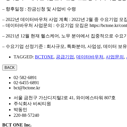
– 향후일정 : 잔금신청 및 사업비 수령
– 2022년 데이터바우처 사업 계획 : 2022년 2월 중 수요기업
– 데이터바우처 사업문의 : 수요기업 모집은 https://bctone.k
– 2021년 12월 현재 헬스케어, 노무 분야에서 집중적으로 수
– 수요기업 선정기준 : 회사규모, 특화분야, 사업성, 데이터 보
TAGGED:
BCTONE
,
공급기업
,
데이터바우처
,
사업문의
,
02·582·6891
02·6455·6891
bct@bctone.kr
서울 금천구 가산디지털2로 41, 와이에스타워 807호
주식회사 비씨티원
박동민
220·88·57240
BCT ONE Inc.