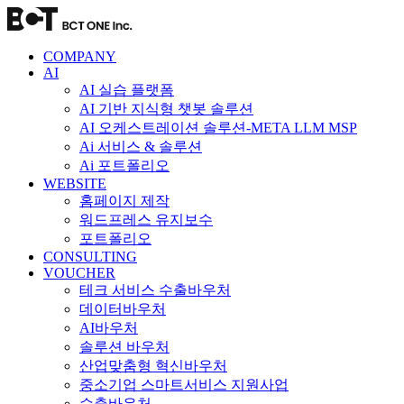
콘
텐
츠
COMPANY
로
AI
AI 실습 플랫폼
건
AI 기반 지식형 챗봇 솔루션
너
AI 오케스트레이션 솔루션-META LLM MSP
뛰
Ai 서비스 & 솔루션
기
Ai 포트폴리오
WEBSITE
홈페이지 제작
워드프레스 유지보수
포트폴리오
CONSULTING
VOUCHER
테크 서비스 수출바우처
데이터바우처
AI바우처
솔루션 바우처
산업맞춤형 혁신바우처
중소기업 스마트서비스 지원사업
수출바우처