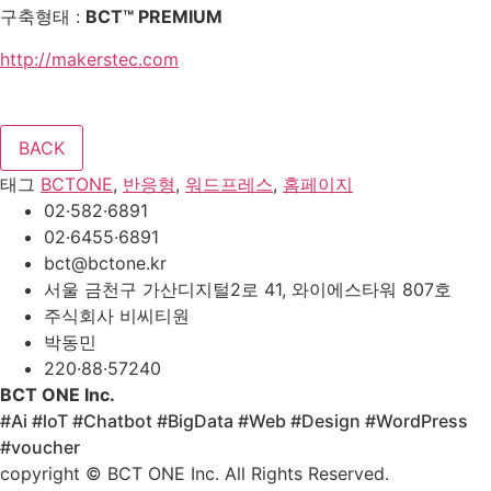
구축형태 :
BCT™ PREMIUM
http://makerstec.com
태그
BCTONE
,
반응형
,
워드프레스
,
홈페이지
02·582·6891
02·6455·6891
bct@bctone.kr
서울 금천구 가산디지털2로 41, 와이에스타워 807호
주식회사 비씨티원
박동민
220·88·57240
BCT ONE Inc.
#Ai #loT #Chatbot #BigData #Web #Design #WordPress
#voucher
copyright © BCT ONE Inc. All Rights Reserved.