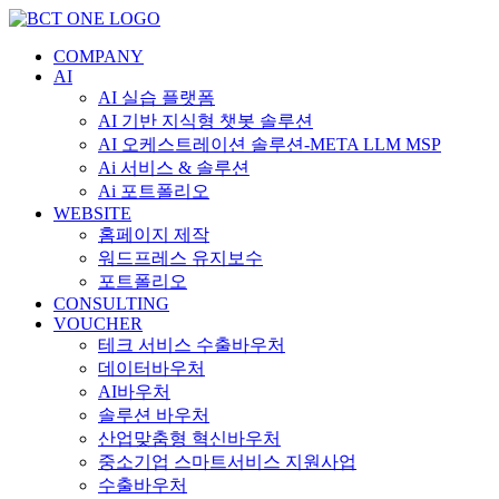
콘
텐
COMPANY
츠
AI
로
AI 실습 플랫폼
건
AI 기반 지식형 챗봇 솔루션
너
AI 오케스트레이션 솔루션-META LLM MSP
뛰
Ai 서비스 & 솔루션
기
Ai 포트폴리오
WEBSITE
홈페이지 제작
워드프레스 유지보수
포트폴리오
CONSULTING
VOUCHER
테크 서비스 수출바우처
데이터바우처
AI바우처
솔루션 바우처
산업맞춤형 혁신바우처
중소기업 스마트서비스 지원사업
수출바우처