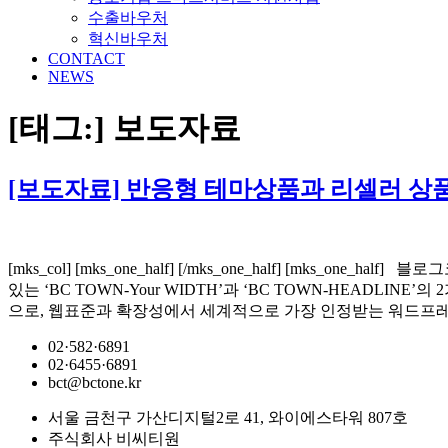
수출바우처
혁신바우처
CONTACT
NEWS
[태그:]
보도자료
[보도자료] 반응형 테마상품과 리셀러 상
[mks_col] [mks_one_half] [/mks_one_half] [
있는 ‘BC TOWN-Your WIDTH’과 ‘BC TOWN-HEAD
으로, 웹표준과 확장성에서 세계적으로 가장 인정받는 워드프레스의 CMS
02·582·6891
02·6455·6891
bct@bctone.kr
서울 금천구 가산디지털2로 41, 와이에스타워 807호
주식회사 비씨티원