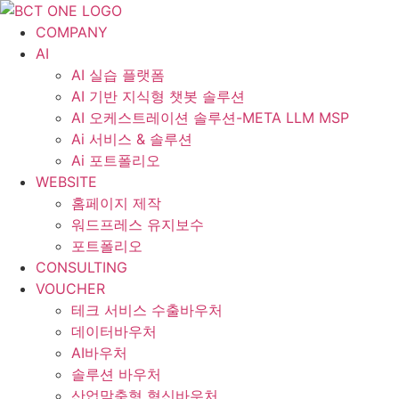
콘
텐
COMPANY
츠
AI
로
AI 실습 플랫폼
건
AI 기반 지식형 챗봇 솔루션
너
AI 오케스트레이션 솔루션-META LLM MSP
뛰
Ai 서비스 & 솔루션
기
Ai 포트폴리오
WEBSITE
홈페이지 제작
워드프레스 유지보수
포트폴리오
CONSULTING
VOUCHER
테크 서비스 수출바우처
데이터바우처
AI바우처
솔루션 바우처
산업맞춤형 혁신바우처