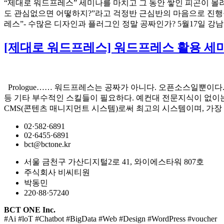
“제대로 워드프레스” 세미나를 마치고 그 동안 쌓인 피곤이 
도 관심없으면 어떻하지?”라고 걱정반 근심반의 마음으로 진행을
레스”- 수많은 디자인과 플러그인 정말 공짜인가? 5월17일 강
[제대로 워드프레스] 워드프레스 활용 세
Prologue…… 워드프레스는 공짜가 아니다. 오픈소스일뿐이
등 기타 부수적인 스킬들이 필요하다. 예컨대 전문지식이 없이는 ‘de
CMS(콘텐츠 매니지먼트 시스템)로써 최고의 시스템이며, 가장 
02·582·6891
02·6455·6891
bct@bctone.kr
서울 금천구 가산디지털2로 41, 와이에스타워 807호
주식회사 비씨티원
박동민
220·88·57240
BCT ONE Inc.
#Ai #loT #Chatbot #BigData #Web #Design #WordPress #voucher