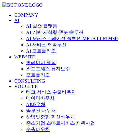
콘
텐
COMPANY
츠
AI
로
AI 실습 플랫폼
건
AI 기반 지식형 챗봇 솔루션
너
AI 오케스트레이션 솔루션-META LLM MSP
뛰
Ai 서비스 & 솔루션
기
Ai 포트폴리오
WEBSITE
홈페이지 제작
워드프레스 유지보수
포트폴리오
CONSULTING
VOUCHER
테크 서비스 수출바우처
데이터바우처
AI바우처
솔루션 바우처
산업맞춤형 혁신바우처
중소기업 스마트서비스 지원사업
수출바우처