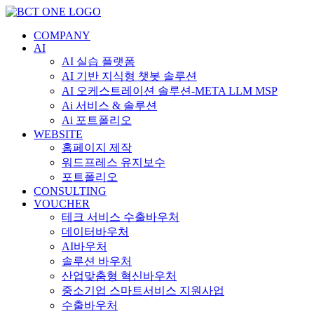
콘
텐
COMPANY
츠
AI
로
AI 실습 플랫폼
건
AI 기반 지식형 챗봇 솔루션
너
AI 오케스트레이션 솔루션-META LLM MSP
뛰
Ai 서비스 & 솔루션
기
Ai 포트폴리오
WEBSITE
홈페이지 제작
워드프레스 유지보수
포트폴리오
CONSULTING
VOUCHER
테크 서비스 수출바우처
데이터바우처
AI바우처
솔루션 바우처
산업맞춤형 혁신바우처
중소기업 스마트서비스 지원사업
수출바우처